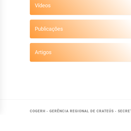
Vídeos
Publicações
Artigos
COGERH - GERÊNCIA REGIONAL DE CRATEÚS - SECR
RUA DR. 
FONE: (85)3195-08