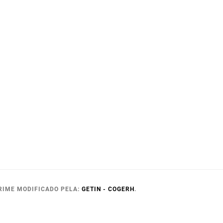
RIME MODIFICADO PELA:
GETIN - COGERH
.
RH.COM.BR