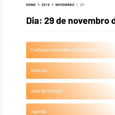
HOME
2019
NOVEMBRO
29
HIDR
Dia:
29 de novembro 
Conheça nossa Bacia Hidrográfica
S
Notícias
Atas do Comitê
Agenda