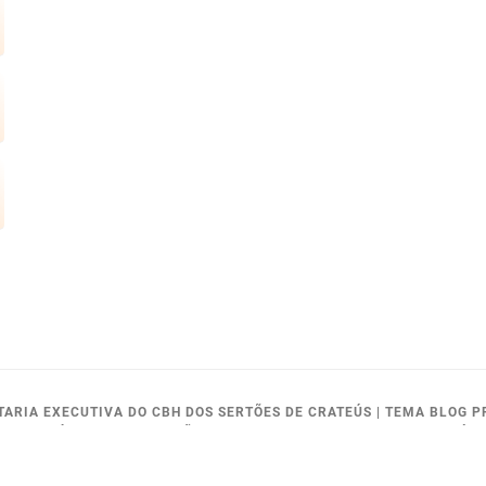
ETARIA EXECUTIVA DO CBH DOS SERTÕES DE CRATEÚS
|
TEMA BLOG P
MOURA FÉ, 914 - BAIRRO SÃO VICENTE - CEP.:63.700-245 - CRATEÚS
52; E-MAIL:CBHSERTOES@GMAIL.COM OU GERENCIA.CRATEUS@COGE