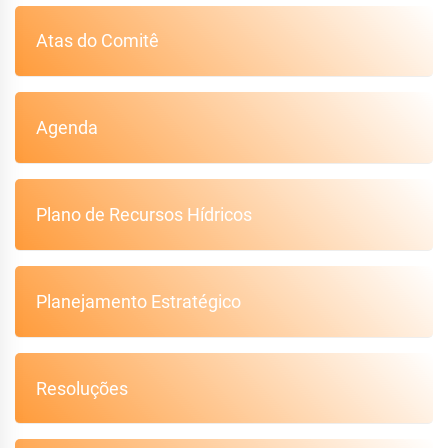
Atas do Comitê
Agenda
Plano de Recursos Hídricos
Planejamento Estratégico
Resoluções