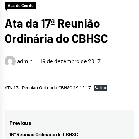
Atas do Comitê
CRATEÚS
Ata da 17ª Reunião
Ordinária do CBHSC
admin
19 de dezembro de 2017
ATA-17a-Reuniao-Ordinaria-CBHSC-19.12.17
Baixar
Navegação
Previous
de
16ª Reunião Ordinária do CBHSC
Previous