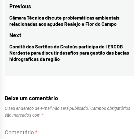
Navegação
Previous
de
Câmara Técnica discute problemáticas ambientais
Previous
relacionadas aos açudes Realejo e Flor do Campo
Post
post:
Next
Comitê dos Sertões de Crateús participa do I ERCOB
Next
Nordeste para discutir desafios para gestão das bacias
post:
hidrográficas da região
Deixe um comentário
O seu endereço de e-mail não será publicado.
Campos obrigatórios
são marcados com
*
Comentário
*