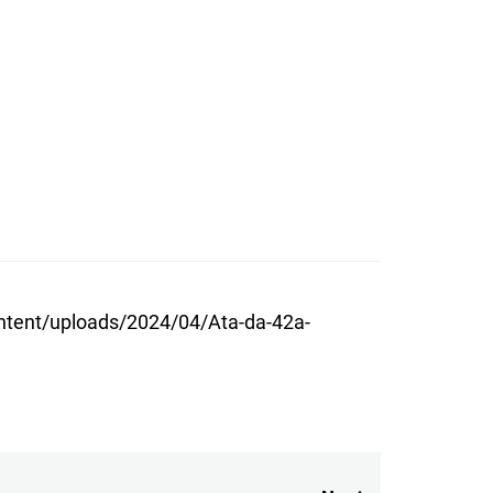
CA DOS
 DE
ntent/uploads/2024/04/Ata-da-42a-
ÚS