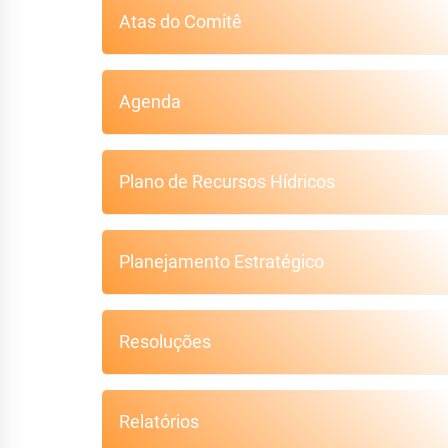
Atas do Comitê
Agenda
Plano de Recursos Hídricos
Planejamento Estratégico
Resoluções
Relatórios