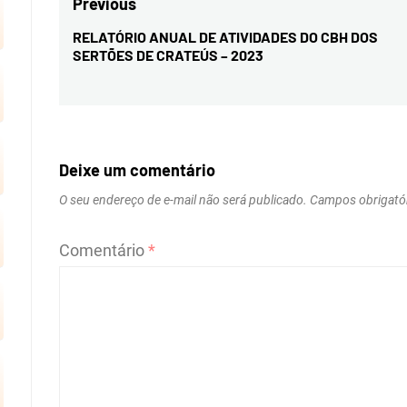
Navegação
Previous
de
RELATÓRIO ANUAL DE ATIVIDADES DO CBH DOS
Previous
SERTÕES DE CRATEÚS – 2023
Post
post:
Deixe um comentário
O seu endereço de e-mail não será publicado.
Campos obrigató
Comentário
*