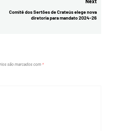
Next
Comitê dos Sertões de Crateús elege nova
Next
diretoria para mandato 2024-26
post:
rios são marcados com
*