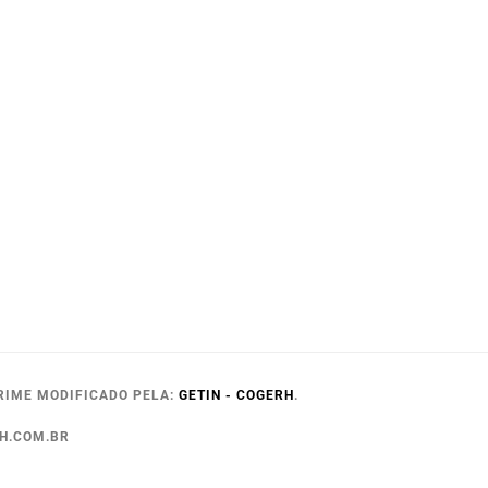
RIME MODIFICADO PELA:
GETIN - COGERH
.
RH.COM.BR