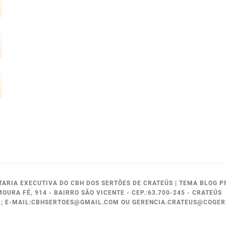
ETARIA EXECUTIVA DO CBH DOS SERTÕES DE CRATEÚS
|
TEMA BLOG P
MOURA FÉ, 914 - BAIRRO SÃO VICENTE - CEP.:63.700-245 - CRATEÚS
52; E-MAIL:CBHSERTOES@GMAIL.COM OU GERENCIA.CRATEUS@COGE