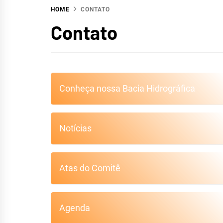
HOME
CONTATO
HIDR
Contato
Conheça nossa Bacia Hidrográfica
S
Notícias
Atas do Comitê
Agenda