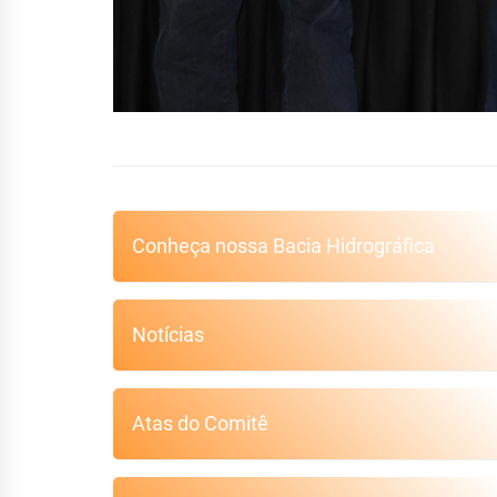
Conheça nossa Bacia Hidrográfica
Notícias
Atas do Comitê