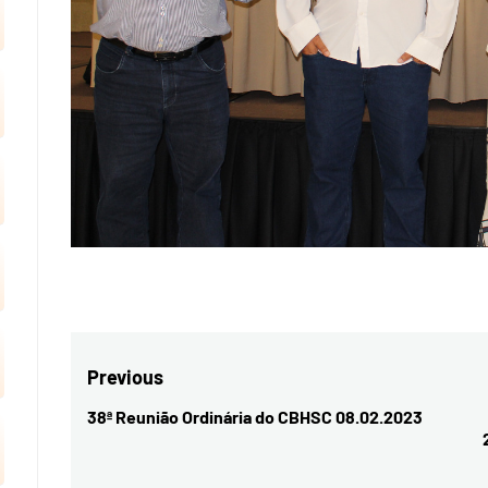
Navegação
Previous
de
38ª Reunião Ordinária do CBHSC 08.02.2023
Previous
Post
post: