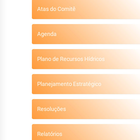
Atas do Comitê
Agenda
Plano de Recursos Hídricos
Planejamento Estratégico
Resoluções
Relatórios