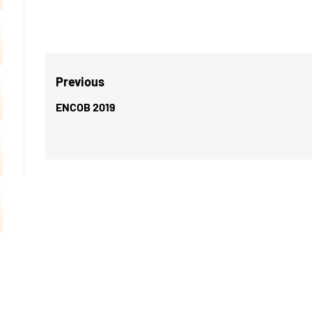
Navegação
Previous
de
ENCOB 2019
Previous
Post
post: