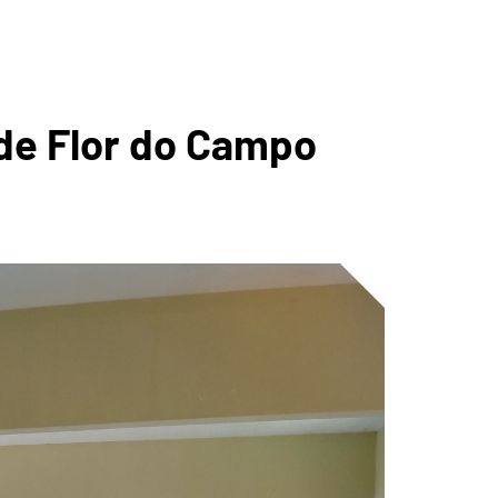
CA DOS
de Flor do Campo
 DE
ÚS