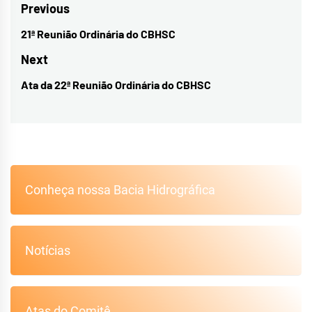
Navegação
Previous
de
21ª Reunião Ordinária do CBHSC
Previous
Post
post:
Next
Ata da 22ª Reunião Ordinária do CBHSC
Next
post:
Conheça nossa Bacia Hidrográfica
Notícias
Atas do Comitê