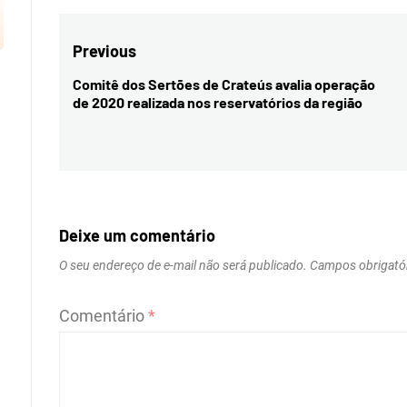
Navegação
Previous
de
Comitê dos Sertões de Crateús avalia operação
Previous
de 2020 realizada nos reservatórios da região
Post
post:
Deixe um comentário
O seu endereço de e-mail não será publicado.
Campos obrigató
Comentário
*