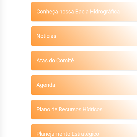
Conheça nossa Bacia Hidrográfica
Notícias
Atas do Comitê
Agenda
Plano de Recursos Hídricos
Planejamento Estratégico