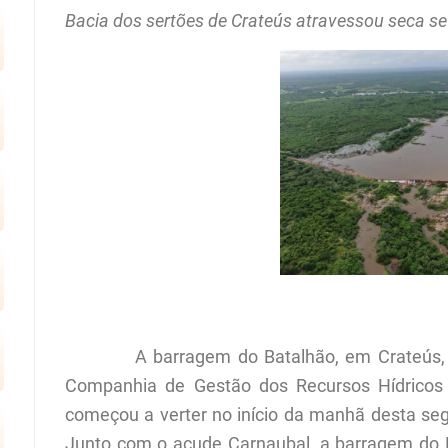
Bacia dos sertões de Crateús atravessou seca s
A barragem do Batalhão, em Crateús, é o
Companhia de Gestão dos Recursos Hídrico
começou a verter no início da manhã desta se
Junto com o açude Carnaubal, a barragem do B