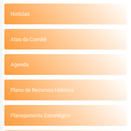
Notícias
Atas do Comitê
Agenda
Plano de Recursos Hídricos
Planejamento Estratégico