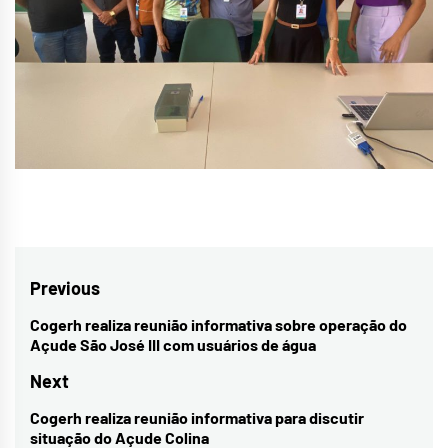
Navegação
Previous
de
Cogerh realiza reunião informativa sobre operação do
Previous
Açude São José III com usuários de água
Post
post:
Next
Cogerh realiza reunião informativa para discutir
Next
situação do Açude Colina