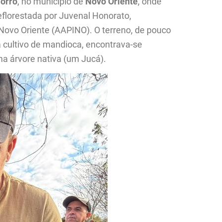
orro
, no município de
Novo Oriente
, onde
lorestada por Juvenal Honorato,
Novo Oriente (AAPINO). O terreno, de pouco
a cultivo de mandioca, encontrava-se
 árvore nativa (um Jucá).