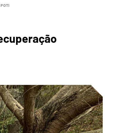
 POTI
CA DOS
recuperação
 DE
ÚS