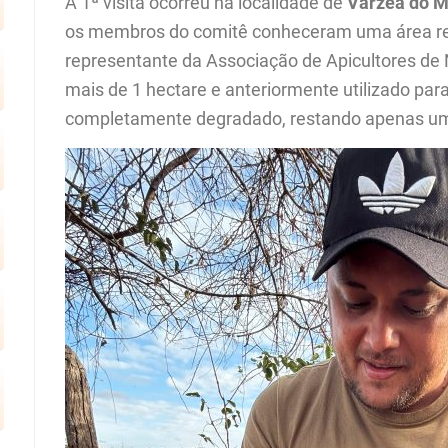
A 1ª visita ocorreu na localidade de
Várzea do M
os membros do comitê conheceram uma área ref
representante da Associação de Apicultores de 
mais de 1 hectare e anteriormente utilizado par
completamente degradado, restando apenas uma