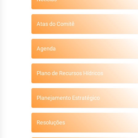
Atas do Comitê
Agenda
Plano de Recursos Hídricos
Planejamento Estratégico
Resoluções