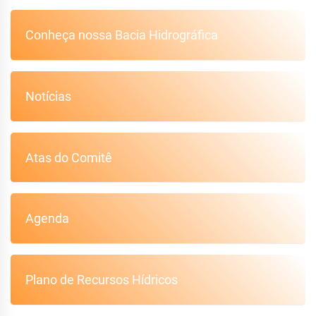
Conheça nossa Bacia Hidrográfica
Notícias
Atas do Comitê
Agenda
Plano de Recursos Hídricos