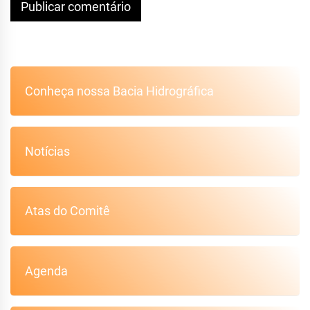
Conheça nossa Bacia Hidrográfica
Notícias
Atas do Comitê
Agenda