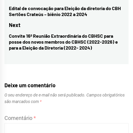
de
Edital de convocação para Eleição da diretoria do CBH
Previous
Sertões Crateús – biênio 2022 a 2024
Post
post:
Next
Convite 16ª Reunião Extraordinária do CBHSC para
Next
posse dos novos membros do CBHSC (2022-2026) e
post:
para a Eleição da Diretoria (2022- 2024)
Deixe um comentário
O seu endereço de e-mail não será publicado.
Campos obrigatórios
são marcados com
*
Comentário
*