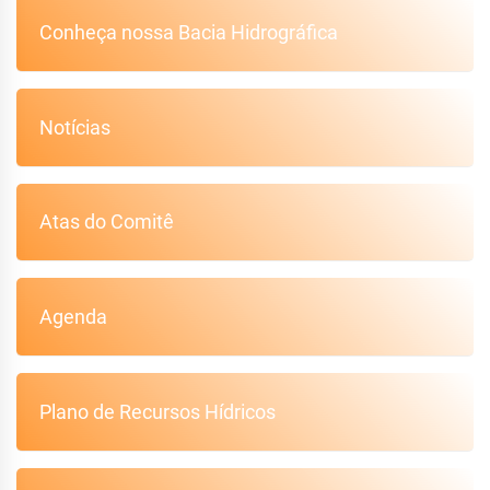
Conheça nossa Bacia Hidrográfica
Notícias
Atas do Comitê
Agenda
Plano de Recursos Hídricos