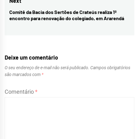
Next
Comitê da Bacia dos Sertões de Crateús realiza 1º
Next
encontro para renovação do colegiado, em Ararendá
post:
Deixe um comentário
O seu endereço de e-mail não será publicado.
Campos obrigatórios
são marcados com
*
Comentário
*