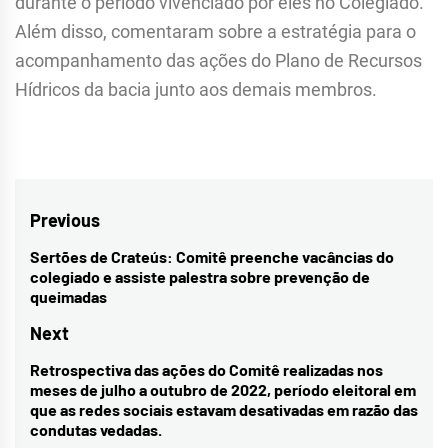
durante o período vivenciado por eles no Colegiado.
Além disso, comentaram sobre a estratégia para o
acompanhamento das ações do Plano de Recursos
Hídricos da bacia junto aos demais membros.
Navegação
Previous
de
Sertões de Crateús: Comitê preenche vacâncias do
Previous
colegiado e assiste palestra sobre prevenção de
Post
post:
queimadas
Next
Retrospectiva das ações do Comitê realizadas nos
Next
meses de julho a outubro de 2022, período eleitoral em
post:
que as redes sociais estavam desativadas em razão das
condutas vedadas.