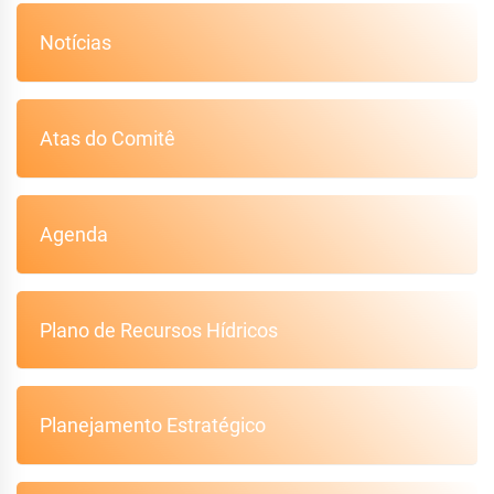
Notícias
Atas do Comitê
Agenda
Plano de Recursos Hídricos
Planejamento Estratégico