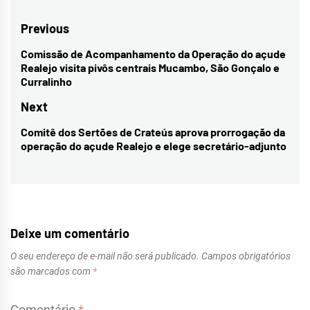
Navegação
Previous
de
Comissão de Acompanhamento da Operação do açude
Previous
Realejo visita pivôs centrais Mucambo, São Gonçalo e
Post
post:
Curralinho
Next
Comitê dos Sertões de Crateús aprova prorrogação da
Next
operação do açude Realejo e elege secretário-adjunto
post:
Deixe um comentário
O seu endereço de e-mail não será publicado.
Campos obrigatórios
são marcados com
*
Comentário
*