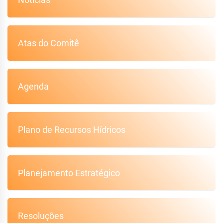
Atas do Comitê
Agenda
Plano de Recursos Hídricos
Planejamento Estratégico
Resoluções