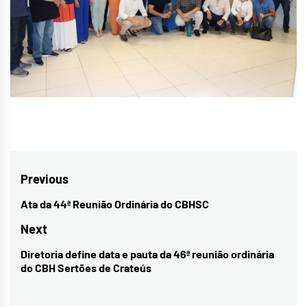
Navegação
Previous
de
Ata da 44ª Reunião Ordinária do CBHSC
Previous
Post
post:
Next
Diretoria define data e pauta da 46ª reunião ordinária
Next
do CBH Sertões de Crateús
post: