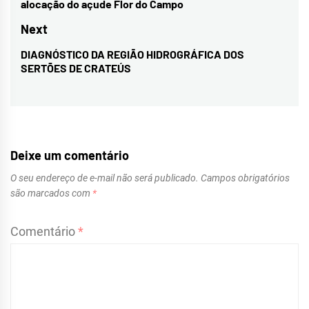
alocação do açude Flor do Campo
Post
post:
Next
DIAGNÓSTICO DA REGIÃO HIDROGRÁFICA DOS
Next
SERTÕES DE CRATEÚS
post:
Deixe um comentário
O seu endereço de e-mail não será publicado.
Campos obrigatórios
são marcados com
*
Comentário
*