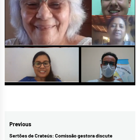
Navegação
Previous
de
Sertões de Crateús: Comissão gestora discute
Previous