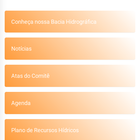
Conheça nossa Bacia Hidrográfica
Notícias
Atas do Comitê
Agenda
Plano de Recursos Hídricos