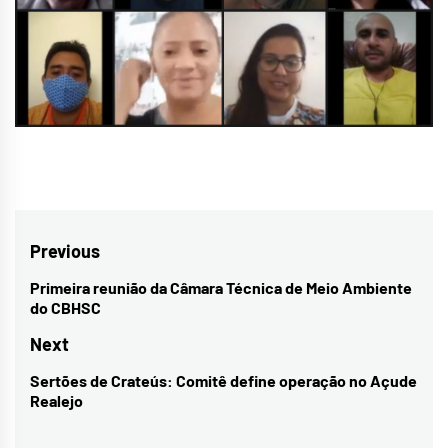
Navegação
Previous
de
Primeira reunião da Câmara Técnica de Meio Ambiente
Previous
do CBHSC
Post
post:
Next
Sertões de Crateús: Comitê define operação no Açude
Next
Realejo
post: