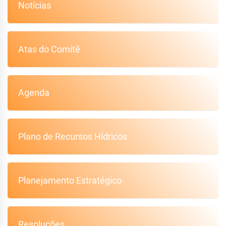
Notícias
Atas do Comitê
Agenda
Plano de Recursos Hídricos
Planejamento Estratégico
Resoluções