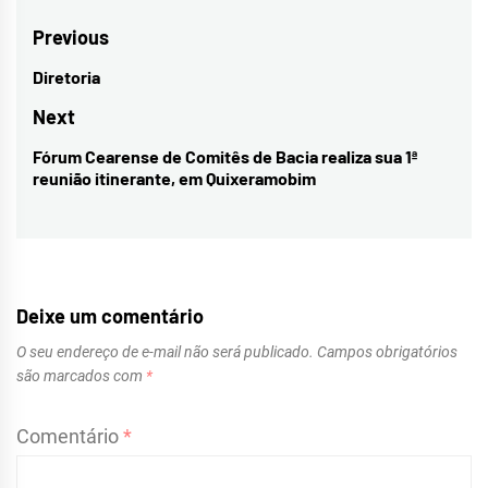
Navegação
Previous
de
Diretoria
Previous
Post
post:
Next
Fórum Cearense de Comitês de Bacia realiza sua 1ª
Next
reunião itinerante, em Quixeramobim
post:
Deixe um comentário
O seu endereço de e-mail não será publicado.
Campos obrigatórios
são marcados com
*
Comentário
*