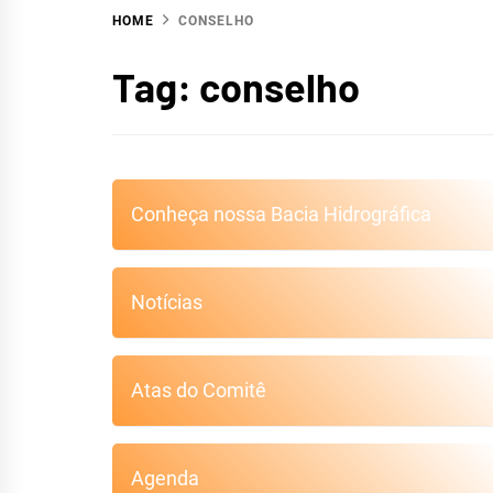
HOME
CONSELHO
HIDR
Tag:
conselho
Conheça nossa Bacia Hidrográfica
S
Notícias
Atas do Comitê
Agenda