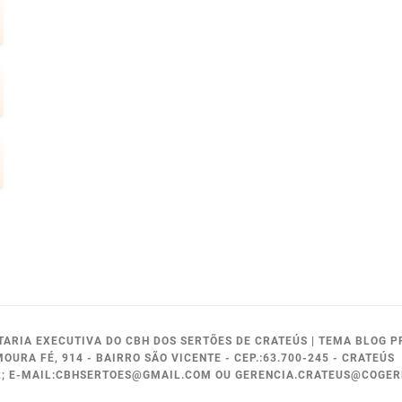
ETARIA EXECUTIVA DO CBH DOS SERTÕES DE CRATEÚS
|
TEMA BLOG P
MOURA FÉ, 914 - BAIRRO SÃO VICENTE - CEP.:63.700-245 - CRATEÚS
52; E-MAIL:CBHSERTOES@GMAIL.COM OU GERENCIA.CRATEUS@COGE