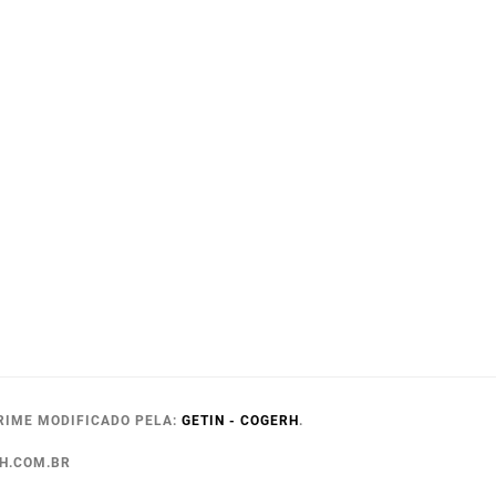
RIME MODIFICADO PELA:
GETIN - COGERH
.
RH.COM.BR