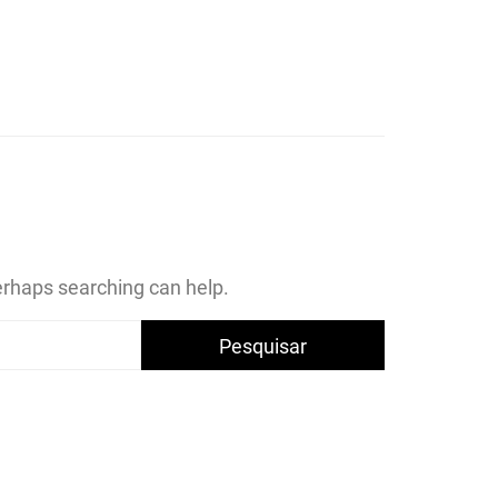
CA DOS
 DE
Perhaps searching can help.
ÚS