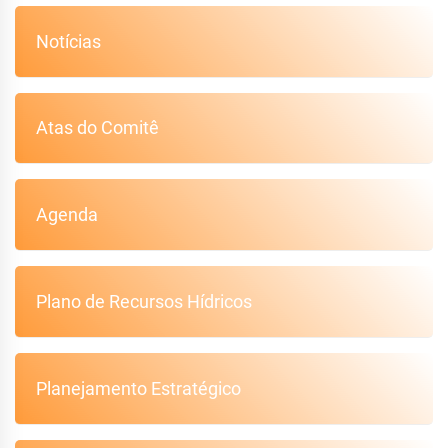
Notícias
Atas do Comitê
Agenda
Plano de Recursos Hídricos
Planejamento Estratégico