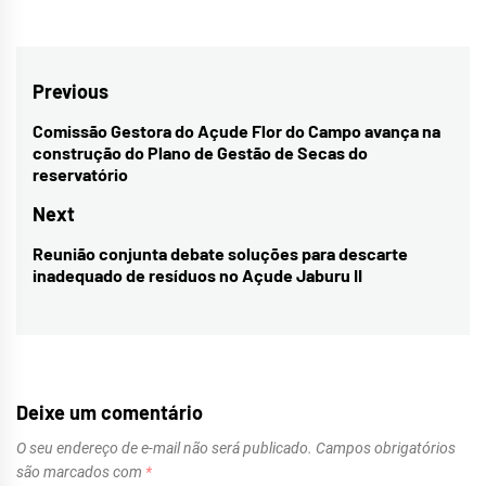
Navegação
Previous
de
Comissão Gestora do Açude Flor do Campo avança na
Previous
construção do Plano de Gestão de Secas do
Post
post:
reservatório
Next
Reunião conjunta debate soluções para descarte
Next
inadequado de resíduos no Açude Jaburu II
post:
Deixe um comentário
O seu endereço de e-mail não será publicado.
Campos obrigatórios
são marcados com
*