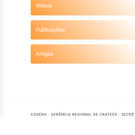
Vídeos
Publicações
Artigos
COGERH - GERÊNCIA REGIONAL DE CRATEÚS - SECR
RUA DR. 
FONE: (85)3195-08