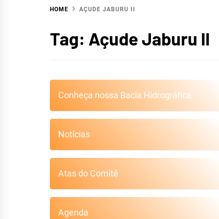
HOME
AÇUDE JABURU II
HIDR
Tag:
Açude Jaburu II
Conheça nossa Bacia Hidrográfica
S
Notícias
Atas do Comitê
Agenda