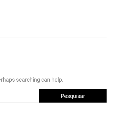
CA DOS
 DE
Perhaps searching can help.
ÚS