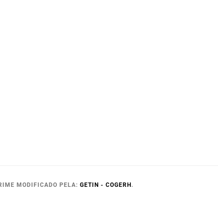
RIME MODIFICADO PELA:
GETIN - COGERH
.
RH.COM.BR