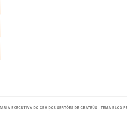
ETARIA EXECUTIVA DO CBH DOS SERTÕES DE CRATEÚS
|
TEMA BLOG P
MOURA FÉ, 914 - BAIRRO SÃO VICENTE - CEP.:63.700-245 - CRATEÚS
52; E-MAIL:CBHSERTOES@GMAIL.COM OU GERENCIA.CRATEUS@COGE